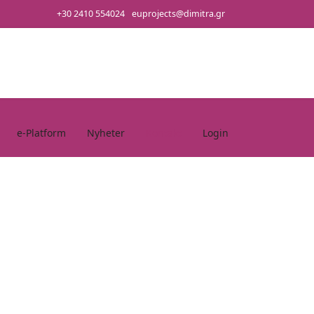
+30 2410 554024
euprojects@dimitra.gr
e-Platform
Nyheter
Kontakt
Login