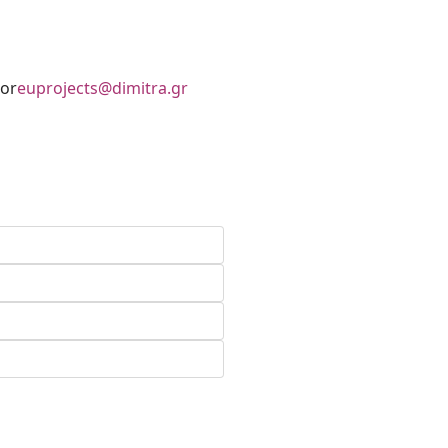
tor
euprojects@dimitra.gr